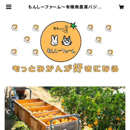
もんしーファーム～有機無農薬バジル
と瀬戸内海でみかん栽培をしている農
園です。